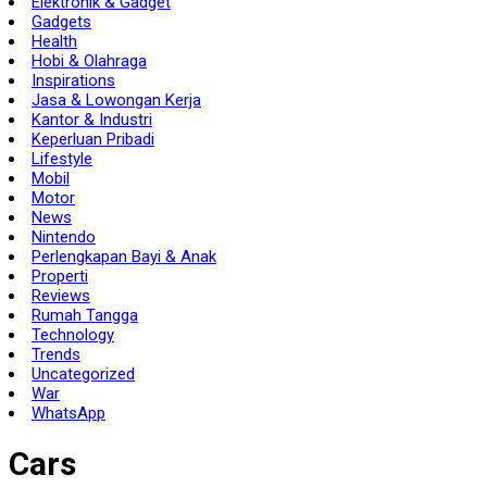
Elektronik & Gadget
Gadgets
Health
Hobi & Olahraga
Inspirations
Jasa & Lowongan Kerja
Kantor & Industri
Keperluan Pribadi
Lifestyle
Mobil
Motor
News
Nintendo
Perlengkapan Bayi & Anak
Properti
Reviews
Rumah Tangga
Technology
Trends
Uncategorized
War
WhatsApp
Cars