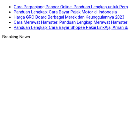
Cara Perpanjang Paspor Online: Panduan Lengkap untuk Per
Panduan Lengkap: Cara Bayar Pajak Motor di Indonesia
Harga GRC Board Berbagai Merek dan Keunggulannya 2023
Cara Merawat Hamster: Panduan Lengkap Merawat Hamster
Panduan Lengkap: Cara Bayar Shopee Pakai LinkAja, Aman 