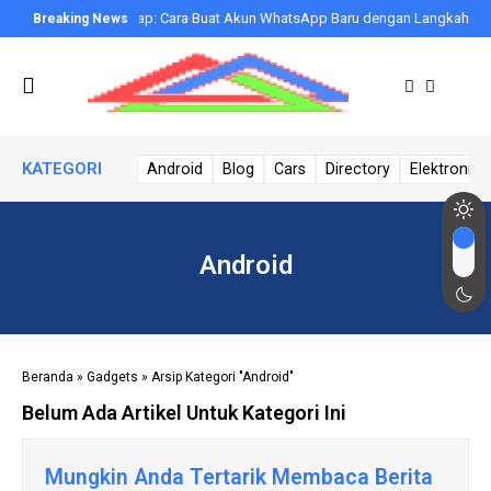
Panduan Lengkap: Cara Buat Akun WhatsApp Baru dengan Langkah-Lan
KATEGORI
Android
Blog
Cars
Directory
Elektronik 
Android
Beranda
»
Gadgets
»
Arsip Kategori "Android"
Belum Ada Artikel Untuk Kategori Ini
Mungkin Anda Tertarik Membaca Berita