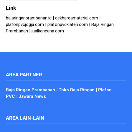
for:
Link
bajaringanprambanan.id
|
cekhargamaterial.com
|
plafonpvcjogja.com
|
plafonpvcklaten.com
|
Baja Ringan
Prambanan
|
jualkencana.com
AREA PARTNER
Baja Ringan Prambanan
|
Toko Baja Ringan
|
Plafon
PVC
|
Jawara News
AREA LAIN-LAIN