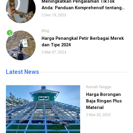
Meningkatkan Pengalaman TikTok
Anda: Panduan Komprehensif tentang
Cara Menggunakan TikTok
Dec 19, 2023
Blog
Harga Penangkal Petir Berbagai Merek
dan Tipe 2024
Mar 07, 2024
Latest News
Rumah Tangga
Harga Borongan
Baja Ringan Plus
Material
Nov 25, 2023