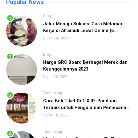
Popular News
Blog
Jalur Menuju Sukses: Cara Melamar
Kerja di Alfamidi Lewat Online (6
Langkah) Cepat Diterima!
Jan 04, 2024
Blog
Harga GRC Board Berbagai Merek dan
Keunggulannya 2023
Jan 23, 2024
Technology
Cara Beli Tiket Di TIX ID: Panduan
Terbaik untuk Pengalaman Pemesanan
Tiket yang Lancar
Dec 18, 2023
Technology