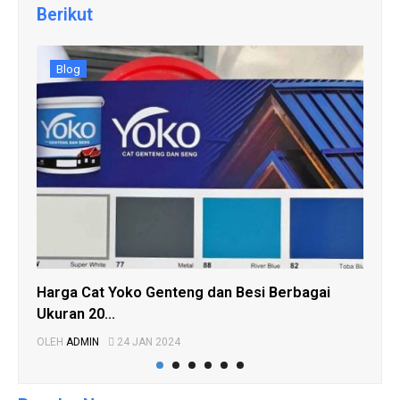
Berikut
Blog
Harga Cat Yoko Genteng dan Besi Berbagai
Car
Ukuran 20...
Pem
OLEH
ADMIN
24 JAN 2024
OLE