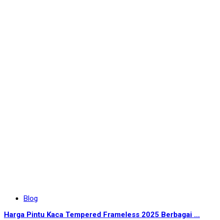
Blog
Harga Pintu Kaca Tempered Frameless 2025 Berbagai ...