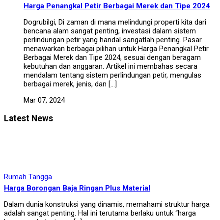
Harga Penangkal Petir Berbagai Merek dan Tipe 2024
Dogrubilgi, Di zaman di mana melindungi properti kita dari
bencana alam sangat penting, investasi dalam sistem
perlindungan petir yang handal sangatlah penting. Pasar
menawarkan berbagai pilihan untuk Harga Penangkal Petir
Berbagai Merek dan Tipe 2024, sesuai dengan beragam
kebutuhan dan anggaran. Artikel ini membahas secara
mendalam tentang sistem perlindungan petir, mengulas
berbagai merek, jenis, dan […]
Mar 07, 2024
Latest News
Rumah Tangga
Harga Borongan Baja Ringan Plus Material
Dalam dunia konstruksi yang dinamis, memahami struktur harga
adalah sangat penting. Hal ini terutama berlaku untuk “harga