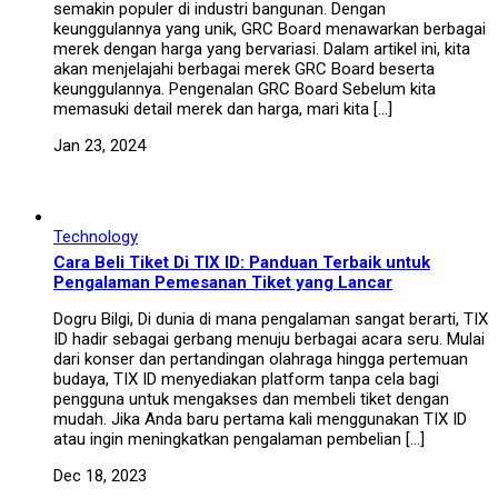
semakin populer di industri bangunan. Dengan
keunggulannya yang unik, GRC Board menawarkan berbagai
merek dengan harga yang bervariasi. Dalam artikel ini, kita
akan menjelajahi berbagai merek GRC Board beserta
keunggulannya. Pengenalan GRC Board Sebelum kita
memasuki detail merek dan harga, mari kita […]
Jan 23, 2024
Technology
Cara Beli Tiket Di TIX ID: Panduan Terbaik untuk
Pengalaman Pemesanan Tiket yang Lancar
Dogru Bilgi, Di dunia di mana pengalaman sangat berarti, TIX
ID hadir sebagai gerbang menuju berbagai acara seru. Mulai
dari konser dan pertandingan olahraga hingga pertemuan
budaya, TIX ID menyediakan platform tanpa cela bagi
pengguna untuk mengakses dan membeli tiket dengan
mudah. Jika Anda baru pertama kali menggunakan TIX ID
atau ingin meningkatkan pengalaman pembelian […]
Dec 18, 2023