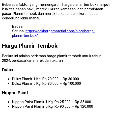
Beberapa faktor yang memengaruhi harga plamir tembok meliputi
kualitas bahan baku, merek, ukuran kemasan, dan permintaan
pasar. Plamir tembok dari merek terkenal dan ukuran besar
cenderung lebih mahal.
Bacaan
Serupa:
https://cekhargamaterial.com/blog/harga-
plamir-tembok/
Harga Plamir Tembok
Berikut ini adalah perkiraan harga plamir tembok untuk tahun
2024, berdasarkan merek dan ukuran:
Dulux
Dulux Plamir 1 Kg: Rp 20.000 – Rp 30.000
Dulux Plamir 5 Kg: Rp 80.000 – Rp 100.000
Nippon Paint
Nippon Paint Plamir 1 Kg: Rp 25.000 – Rp 35.000
Nippon Paint Plamir 5 Kg: Rp 90.000 – Rp 120.000