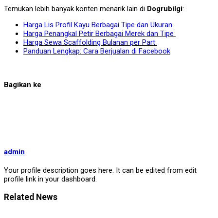
Temukan lebih banyak konten menarik lain di
Dogrubilgi
:
Harga Lis Profil Kayu Berbagai Tipe dan Ukuran
Harga Penangkal Petir Berbagai Merek dan Tipe
Harga Sewa Scaffolding Bulanan per Part
Panduan Lengkap: Cara Berjualan di Facebook
Bagikan ke
admin
Your profile description goes here. It can be edited from edit
profile link in your dashboard.
Related News