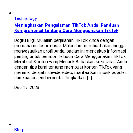
Technology
Meningkatkan Pengalaman TikTok Anda: Panduan
Komprehensif tentang Cara Menggunakan TikTok
Dogru Bilgi, Mulailah perjalanan TikTok Anda dengan
memahami dasar-dasar. Mulai dari membuat akun hingga
menyesuaikan profil Anda, bagian ini mencakup informasi
penting untuk pemula. Telusuri Cara Menggunakan TikTok.
Membuat Konten yang Menarik Bebaskan kreativitas Anda
dengan tips kami tentang membuat konten TikTok yang
menarik. Jelajahi ide-ide video, manfaatkan musik populer,
dan kuasai seni bercerita. Tingkatkan […]
Dec 19, 2023
Blog