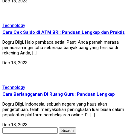
Dec 18, 2023
Technology
Cara Cek Saldo di ATM BRI: Panduan Lengkap dan Praktis
Dogru Bilgi, Halo pembaca setia! Pasti Anda pernah merasa
penasaran ingin tahu seberapa banyak uang yang tersisa di
rekening Anda, […]
Dec 18, 2023
Technology
Cara Berlangganan Di Ruang Guru: Panduan Lengkap
Dogru Bilgi, Indonesia, sebuah negara yang haus akan
pengetahuan, telah menyaksikan peningkatan luar biasa dalam
popularitas platform pembelajaran online. Di […]
Dec 18, 2023
Search