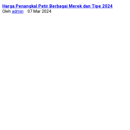
Harga Penangkal Petir Berbagai Merek dan Tipe 2024
Oleh
admin
07 Mar 2024