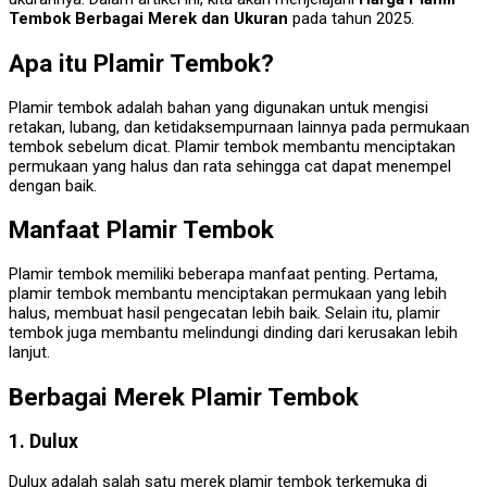
Tembok Berbagai Merek dan Ukuran
pada tahun 2025.
Apa itu Plamir Tembok?
Plamir tembok adalah bahan yang digunakan untuk mengisi
retakan, lubang, dan ketidaksempurnaan lainnya pada permukaan
tembok sebelum dicat. Plamir tembok membantu menciptakan
permukaan yang halus dan rata sehingga cat dapat menempel
dengan baik.
Manfaat Plamir Tembok
Plamir tembok memiliki beberapa manfaat penting. Pertama,
plamir tembok membantu menciptakan permukaan yang lebih
halus, membuat hasil pengecatan lebih baik. Selain itu, plamir
tembok juga membantu melindungi dinding dari kerusakan lebih
lanjut.
Berbagai Merek Plamir Tembok
1. Dulux
Dulux adalah salah satu merek plamir tembok terkemuka di