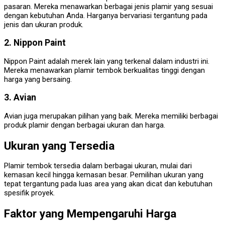
pasaran. Mereka menawarkan berbagai jenis plamir yang sesuai
dengan kebutuhan Anda. Harganya bervariasi tergantung pada
jenis dan ukuran produk.
2. Nippon Paint
Nippon Paint adalah merek lain yang terkenal dalam industri ini.
Mereka menawarkan plamir tembok berkualitas tinggi dengan
harga yang bersaing.
3. Avian
Avian juga merupakan pilihan yang baik. Mereka memiliki berbagai
produk plamir dengan berbagai ukuran dan harga.
Ukuran yang Tersedia
Plamir tembok tersedia dalam berbagai ukuran, mulai dari
kemasan kecil hingga kemasan besar. Pemilihan ukuran yang
tepat tergantung pada luas area yang akan dicat dan kebutuhan
spesifik proyek.
Faktor yang Mempengaruhi Harga