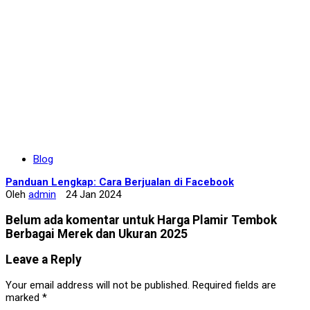
Blog
Panduan Lengkap: Cara Berjualan di Facebook
Oleh
admin
24 Jan 2024
Belum ada komentar untuk Harga Plamir Tembok
Berbagai Merek dan Ukuran 2025
Leave a Reply
Your email address will not be published.
Required fields are
marked
*