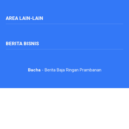
AREA LAIN-LAIN
BERITA BISNIS
Bacha
- Berita Baja Ringan Prambanan