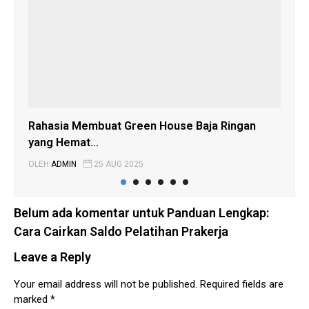
Rahasia Membuat Green House Baja Ringan
Har
yang Hemat...
Ber
OLEH
ADMIN
25 AUG 2025
OLE
Belum ada komentar untuk Panduan Lengkap:
Cara Cairkan Saldo Pelatihan Prakerja
Leave a Reply
Your email address will not be published.
Required fields are
marked
*