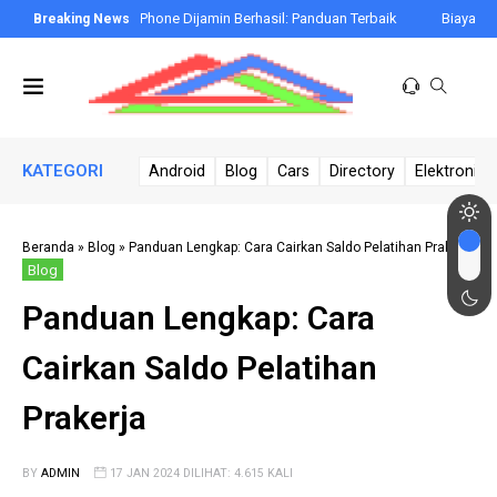
Cara Cek NFC di iPhone Dijamin Berhasil: Panduan Terbaik
Biaya Membuat
KATEGORI
Android
Blog
Cars
Directory
Elektronik 
Beranda
»
Blog
»
Panduan Lengkap: Cara Cairkan Saldo Pelatihan Prakerja
Blog
Panduan Lengkap: Cara
Cairkan Saldo Pelatihan
Prakerja
BY
ADMIN
17 JAN 2024 DILIHAT: 4.615 KALI