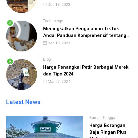
Tiket yang Lancar
Dec 18, 2023
Technology
Meningkatkan Pengalaman TikTok
Anda: Panduan Komprehensif tentang
Cara Menggunakan TikTok
Dec 19, 2023
Blog
Harga Penangkal Petir Berbagai Merek
dan Tipe 2024
Mar 07, 2024
Latest News
Rumah Tangga
Harga Borongan
Baja Ringan Plus