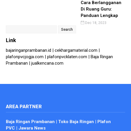
Cara Berlangganan
Di Ruang Guru:
Panduan Lengkap
Dec 18, 2023
Search
for:
Link
bajaringanprambanan.id
|
cekhargamaterial.com
|
plafonpvcjogja.com
|
plafonpvcklaten.com
|
Baja Ringan
Prambanan
|
jualkencana.com
AREA PARTNER
Baja Ringan Prambanan
|
Toko Baja Ringan
|
Plafon
PVC
|
Jawara News