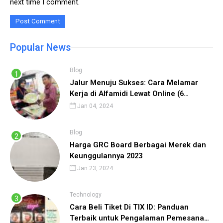
next time I comment.
Popular News
Blog
Jalur Menuju Sukses: Cara Melamar
Kerja di Alfamidi Lewat Online (6
Langkah) Cepat Diterima!
Jan 04, 2024
Blog
Harga GRC Board Berbagai Merek dan
Keunggulannya 2023
Jan 23, 2024
Technology
Cara Beli Tiket Di TIX ID: Panduan
Terbaik untuk Pengalaman Pemesanan