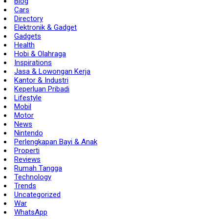
Blog
Cars
Directory
Elektronik & Gadget
Gadgets
Health
Hobi & Olahraga
Inspirations
Jasa & Lowongan Kerja
Kantor & Industri
Keperluan Pribadi
Lifestyle
Mobil
Motor
News
Nintendo
Perlengkapan Bayi & Anak
Properti
Reviews
Rumah Tangga
Technology
Trends
Uncategorized
War
WhatsApp