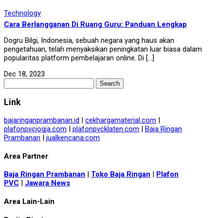
Technology
Cara Berlangganan Di Ruang Guru: Panduan Lengkap
Dogru Bilgi, Indonesia, sebuah negara yang haus akan
pengetahuan, telah menyaksikan peningkatan luar biasa dalam
popularitas platform pembelajaran online. Di […]
Dec 18, 2023
Search
for:
Link
bajaringanprambanan.id
|
cekhargamaterial.com
|
plafonpvcjogja.com
|
plafonpvcklaten.com
|
Baja Ringan
Prambanan
|
jualkencana.com
Area Partner
Baja Ringan Prambanan
|
Toko Baja Ringan
|
Plafon
PVC
|
Jawara News
Area Lain-Lain