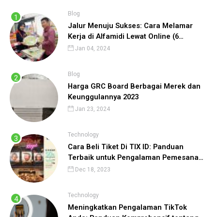
Blog
Jalur Menuju Sukses: Cara Melamar
Kerja di Alfamidi Lewat Online (6
Langkah) Cepat Diterima!
Jan 04, 2024
Blog
Harga GRC Board Berbagai Merek dan
Keunggulannya 2023
Jan 23, 2024
Technology
Cara Beli Tiket Di TIX ID: Panduan
Terbaik untuk Pengalaman Pemesanan
Tiket yang Lancar
Dec 18, 2023
Technology
Meningkatkan Pengalaman TikTok