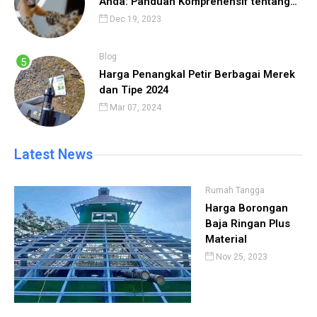
Anda: Panduan Komprehensif tentang
Cara Menggunakan TikTok
Dec 19, 2023
Blog
Harga Penangkal Petir Berbagai Merek
dan Tipe 2024
Mar 07, 2024
Latest News
Rumah Tangga
Harga Borongan
Baja Ringan Plus
Material
Nov 25, 2023