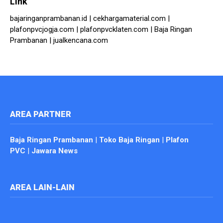
Link
bajaringanprambanan.id
|
cekhargamaterial.com
|
plafonpvcjogja.com
|
plafonpvcklaten.com
|
Baja Ringan
Prambanan
|
jualkencana.com
AREA PARTNER
Baja Ringan Prambanan
|
Toko Baja Ringan
|
Plafon
PVC
|
Jawara News
AREA LAIN-LAIN