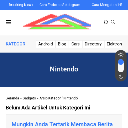
ai Ukuran 2023
Cara Endorse Selebgram
Cara Mengatasi HP Mace
KATEGORI
Android
Blog
Cars
Directory
Elektronik 
Nintendo
Beranda
»
Gadgets
»
Arsip Kategori "Nintendo"
Belum Ada Artikel Untuk Kategori Ini
Mungkin Anda Tertarik Membaca Berita