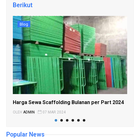
Berikut
Blog
Harga Sewa Scaffolding Bulanan per Part 2024
Pan
Bar
OLEH
ADMIN
07 MAR 2024
OLE
Popular News