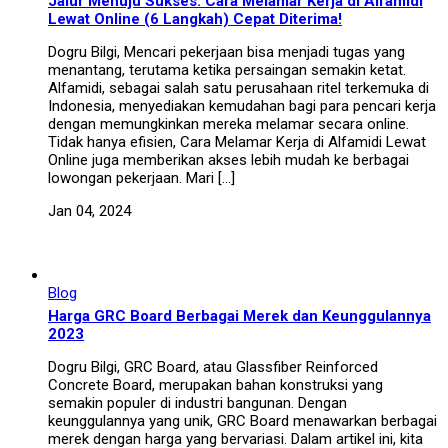
Jalur Menuju Sukses: Cara Melamar Kerja di Alfamidi
Lewat Online (6 Langkah) Cepat Diterima!
Dogru Bilgi, Mencari pekerjaan bisa menjadi tugas yang
menantang, terutama ketika persaingan semakin ketat.
Alfamidi, sebagai salah satu perusahaan ritel terkemuka di
Indonesia, menyediakan kemudahan bagi para pencari kerja
dengan memungkinkan mereka melamar secara online.
Tidak hanya efisien, Cara Melamar Kerja di Alfamidi Lewat
Online juga memberikan akses lebih mudah ke berbagai
lowongan pekerjaan. Mari […]
Jan 04, 2024
Blog
Harga GRC Board Berbagai Merek dan Keunggulannya
2023
Dogru Bilgi, GRC Board, atau Glassfiber Reinforced
Concrete Board, merupakan bahan konstruksi yang
semakin populer di industri bangunan. Dengan
keunggulannya yang unik, GRC Board menawarkan berbagai
merek dengan harga yang bervariasi. Dalam artikel ini, kita