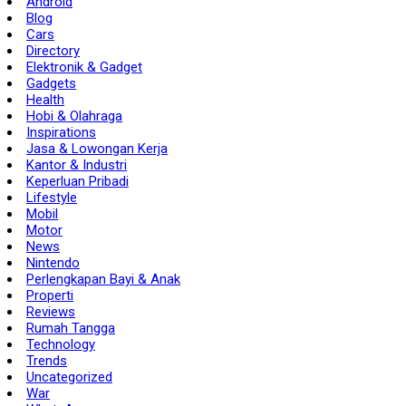
Android
Blog
Cars
Directory
Elektronik & Gadget
Gadgets
Health
Hobi & Olahraga
Inspirations
Jasa & Lowongan Kerja
Kantor & Industri
Keperluan Pribadi
Lifestyle
Mobil
Motor
News
Nintendo
Perlengkapan Bayi & Anak
Properti
Reviews
Rumah Tangga
Technology
Trends
Uncategorized
War