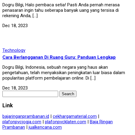
Dogru Bilgi, Halo pembaca setia! Pasti Anda pernah merasa
penasaran ingin tahu seberapa banyak uang yang tersisa di
rekening Anda, […]
Dec 18, 2023
Technology
Cara Berlangganan Di Ruang Guru: Panduan Lengkap
Dogru Bilgi, Indonesia, sebuah negara yang haus akan
pengetahuan, telah menyaksikan peningkatan luar biasa dalam
popularitas platform pembelajaran online. Di […]
Dec 18, 2023
Search
for:
Link
bajaringanprambanan.id
|
cekhargamaterial.com
|
plafonpvcjogja.com
|
plafonpvcklaten.com
|
Baja Ringan
Prambanan
|
jualkencana.com