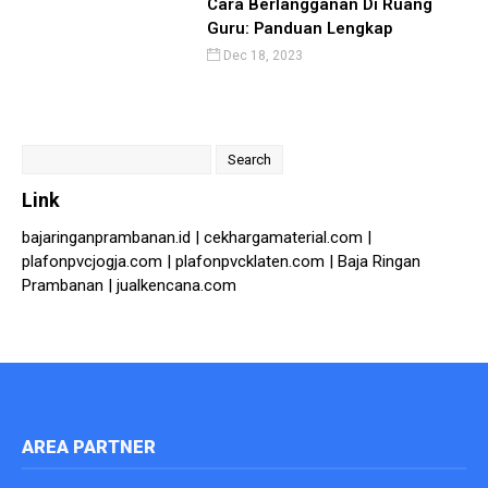
Cara Berlangganan Di Ruang
Guru: Panduan Lengkap
Dec 18, 2023
Search
for:
Link
bajaringanprambanan.id
|
cekhargamaterial.com
|
plafonpvcjogja.com
|
plafonpvcklaten.com
|
Baja Ringan
Prambanan
|
jualkencana.com
AREA PARTNER