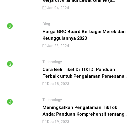
Kerja di Alfamidi Lewat Online (6
Langkah) Cepat Diterima!
Jan 04, 2024
Blog
Harga GRC Board Berbagai Merek dan
Keunggulannya 2023
Jan 23, 2024
Technology
Cara Beli Tiket Di TIX ID: Panduan
Terbaik untuk Pengalaman Pemesanan
Tiket yang Lancar
Dec 18, 2023
Technology
Meningkatkan Pengalaman TikTok
Anda: Panduan Komprehensif tentang
Cara Menggunakan TikTok
Dec 19, 2023