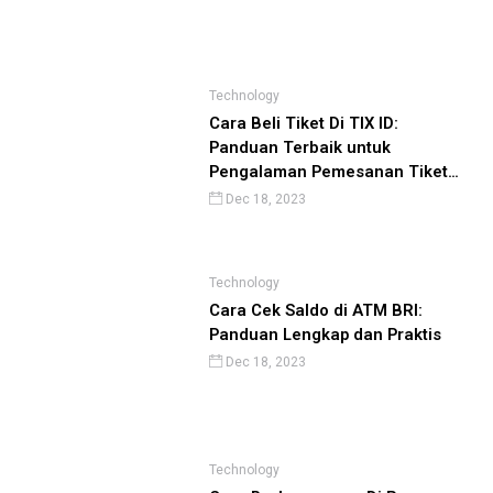
Technology
Cara Beli Tiket Di TIX ID:
Panduan Terbaik untuk
Pengalaman Pemesanan Tiket
yang Lancar
Dec 18, 2023
Technology
Cara Cek Saldo di ATM BRI:
Panduan Lengkap dan Praktis
Dec 18, 2023
Technology