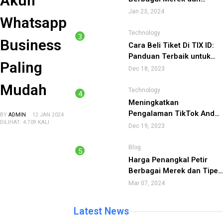
Akun
Keunggulannya 2023
Jan 23, 2024
Whatsapp
Technology
Business
Cara Beli Tiket Di TIX ID:
Panduan Terbaik untuk
Paling
Pengalaman Pemesanan
Dec 18, 2023
Tiket yang Lancar
Mudah
Technology
Meningkatkan
Pengalaman TikTok Anda:
BY
ADMIN
12 JAN 2024
DILIHAT: 4.709 KALI
Panduan Komprehensif
Dec 19, 2023
tentang Cara
Menggunakan TikTok
Blog
Harga Penangkal Petir
Berbagai Merek dan Tipe
2024
Mar 07, 2024
Latest News