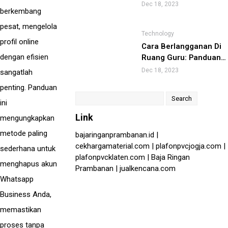
dan Praktis
Dec 18, 2023
berkembang
pesat, mengelola
Technology
profil online
Cara Berlangganan Di
dengan efisien
Ruang Guru: Panduan
Lengkap
Dec 18, 2023
sangatlah
penting. Panduan
Search
ini
for:
Link
mengungkapkan
metode paling
bajaringanprambanan.id
|
cekhargamaterial.com
|
plafonpvcjogja.com
|
sederhana untuk
plafonpvcklaten.com
|
Baja Ringan
menghapus akun
Prambanan
|
jualkencana.com
Whatsapp
Business Anda,
memastikan
proses tanpa