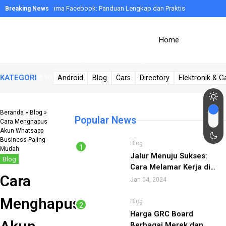
Cara Mengganti Nama Facebook: Panduan Lengkap dan Praktis
Cara Download Lagu di Spotify (Android, iPhone, PC) dengan Benar
Home
Cara Menghapus Grup WhatsApp: Panduan Lengkap
Panduan Terbaik: Cara Belanja di Alibaba dan Pengalaman Belanja di
Alibaba
Cara Membuat Soal di Google Classroom(7 Langkah), Terupdate!
KATEGORI
Android
Blog
Cars
Directory
Elektronik & G
Beranda
»
Blog
»
Popular News
Cara Menghapus
Akun Whatsapp
Business Paling
Blog
Mudah
Jalur Menuju Sukses:
Blog
Cara Melamar Kerja di
Cara
Alfamidi Lewat Online (6
Jan 04, 2024
Langkah) Cepat Diterima!
Menghapus
Blog
Harga GRC Board
Berbagai Merek dan