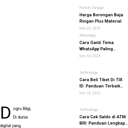
Rumah Tangga
Harga Borongan Baja
Ringan Plus Material
Nov 25, 2023
WhatsApp
Cara Ganti Tema
WhatsApp Paling
Mudah: Panduan
Dec 18, 2023
Lengkap
Technology
Cara Beli Tiket Di TIX
ID: Panduan Terbaik
untuk Pengalaman
Dec 18, 2023
Pemesanan Tiket yang
Lancar
D
ogru Bilgi,
Technology
Cara Cek Saldo di ATM
Di dunia
BRI: Panduan Lengkap
digital yang