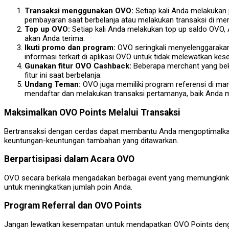
Transaksi menggunakan OVO:
Setiap kali Anda melakuka
pembayaran saat berbelanja atau melakukan transaksi di m
Top up OVO:
Setiap kali Anda melakukan top up saldo OVO,
akan Anda terima.
Ikuti promo dan program:
OVO seringkali menyelenggarakan
informasi terkait di aplikasi OVO untuk tidak melewatkan k
Gunakan fitur OVO Cashback:
Beberapa merchant yang bek
fitur ini saat berbelanja.
Undang Teman:
OVO juga memiliki program referensi di 
mendaftar dan melakukan transaksi pertamanya, baik Anda
Maksimalkan OVO Points Melalui Transaksi
Bertransaksi dengan cerdas dapat membantu Anda mengoptimalka
keuntungan-keuntungan tambahan yang ditawarkan.
Berpartisipasi dalam Acara OVO
OVO secara berkala mengadakan berbagai event yang memungkinkan 
untuk meningkatkan jumlah poin Anda.
Program Referral dan OVO Points
Jangan lewatkan kesempatan untuk mendapatkan OVO Points denga