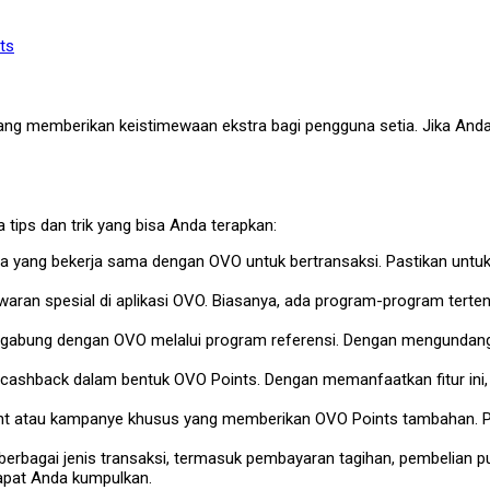
ts
yang memberikan keistimewaan ekstra bagi pengguna setia. Jika An
tips dan trik yang bisa Anda terapkan:
a yang bekerja sama dengan OVO untuk bertransaksi. Pastikan untuk
aran spesial di aplikasi OVO. Biasanya, ada program-program tert
gabung dengan OVO melalui program referensi. Dengan mengundan
ashback dalam bentuk OVO Points. Dengan memanfaatkan fitur ini, 
atau kampanye khusus yang memberikan OVO Points tambahan. Pastik
rbagai jenis transaksi, termasuk pembayaran tagihan, pembelian pu
apat Anda kumpulkan.